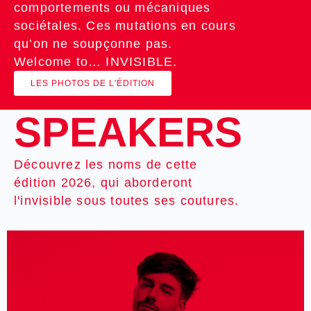
comportements ou mécaniques
sociétales. Ces mutations en cours
qu’on ne soupçonne pas.
Welcome to… INVISIBLE.
LES PHOTOS DE L'ÉDITION
SPEAKERS
Découvrez les noms de cette
édition 2026, qui aborderont
l'invisible sous toutes ses coutures.