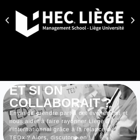
ET SI ON
COLLABORAIT ?
Envie de prendre part à cet événement et
nous aider à faire rayonner Liège à
l’internationnal grâce à la relance du
TEDx ? Alors, discutons-en !