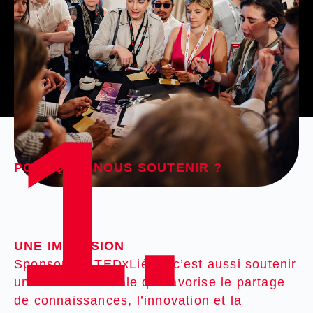
1.
POURQUOI NOUS SOUTENIR ?
UNE IMPULSION
Sponsoriser TEDxLiège, c’est aussi soutenir
une initiative locale qui favorise le partage
de connaissances, l’innovation et la